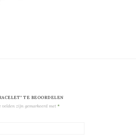
RACELET” TE BEOORDELEN
e velden zijn gemarkeerd met
*