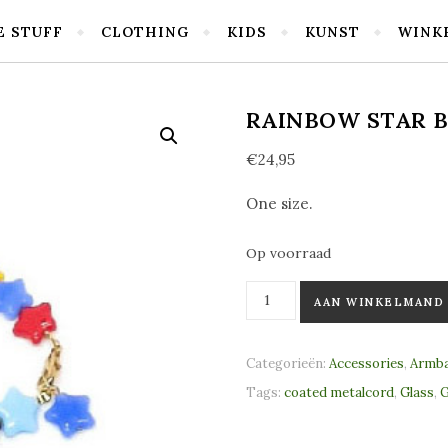
E STUFF
CLOTHING
KIDS
KUNST
WINK
RAINBOW STAR 
€
24,95
One size.
Op voorraad
Rainbow Star Bracelet aanta
AAN WINKELMAND
Categorieën:
Accessories
,
Armb
Tags:
coated metalcord
,
Glass
,
G