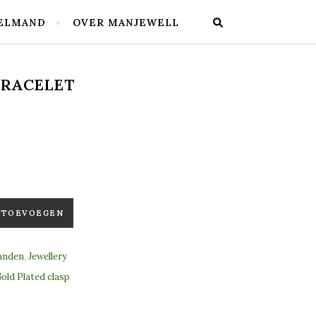
ELMAND
OVER MANJEWELL
BRACELET
l
 TOEVOEGEN
anden
,
Jewellery
old Plated clasp