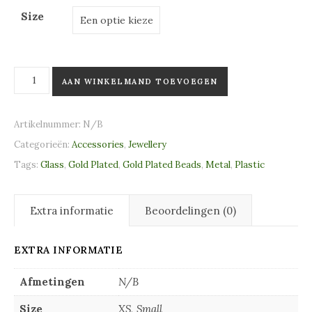
Size
Golden elves aantal
AAN WINKELMAND TOEVOEGEN
Artikelnummer:
N/B
Categorieën:
Accessories
,
Jewellery
Tags:
Glass
,
Gold Plated
,
Gold Plated Beads
,
Metal
,
Plastic
Extra informatie
Beoordelingen (0)
EXTRA INFORMATIE
Afmetingen
N/B
Size
XS, Small