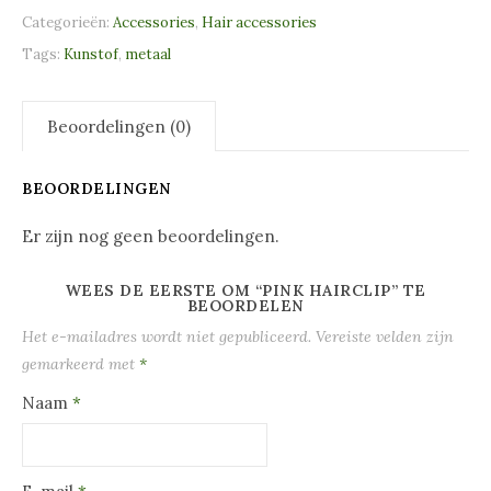
Categorieën:
Accessories
,
Hair accessories
Tags:
Kunstof
,
metaal
Beoordelingen (0)
BEOORDELINGEN
Er zijn nog geen beoordelingen.
WEES DE EERSTE OM “PINK HAIRCLIP” TE
BEOORDELEN
Het e-mailadres wordt niet gepubliceerd.
Vereiste velden zijn
gemarkeerd met
*
Naam
*