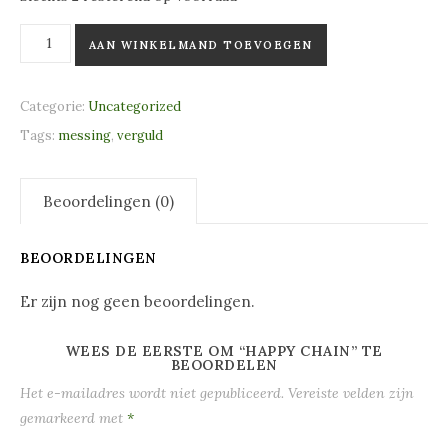
Happy chain aantal
AAN WINKELMAND TOEVOEGEN
Categorie:
Uncategorized
Tags:
messing
,
verguld
Beoordelingen (0)
BEOORDELINGEN
Er zijn nog geen beoordelingen.
WEES DE EERSTE OM “HAPPY CHAIN” TE
BEOORDELEN
Het e-mailadres wordt niet gepubliceerd.
Vereiste velden zijn
gemarkeerd met
*