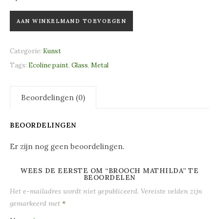
Brooch Mathilda aantal
AAN WINKELMAND TOEVOEGEN
Categorie:
Kunst
Tags:
Ecoline paint
,
Glass
,
Metal
Beoordelingen (0)
BEOORDELINGEN
Er zijn nog geen beoordelingen.
WEES DE EERSTE OM “BROOCH MATHILDA” TE
BEOORDELEN
Het e-mailadres wordt niet gepubliceerd.
Vereiste velden zijn
gemarkeerd met
*