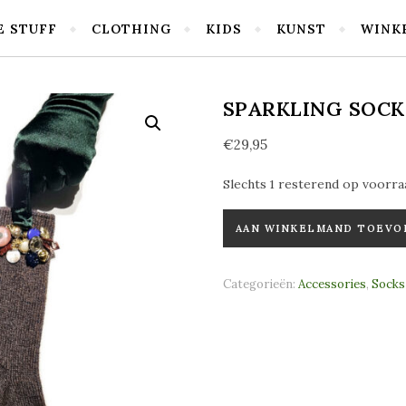
E STUFF
CLOTHING
KIDS
KUNST
WINK
SPARKLING SOCK
€
29,95
Slechts 1 resterend op voorra
Sparkling Socks Grey aantal
AAN WINKELMAND TOEVO
Categorieën:
Accessories
,
Socks