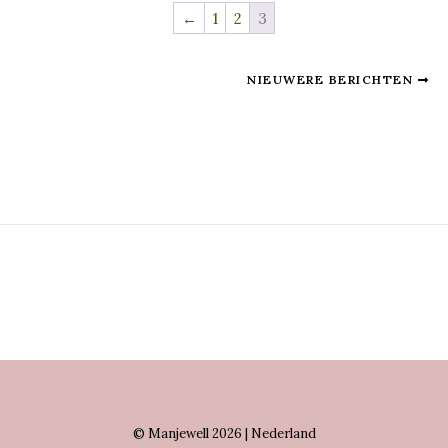
←
1
2
3
NIEUWERE BERICHTEN
© Manjewell 2026 | Nederland